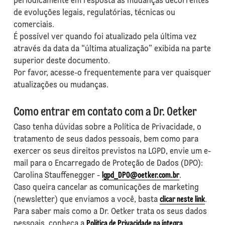
periodicamente em resposta às mudanças decorrentes
de evoluções legais, regulatórias, técnicas ou
comerciais.
É possível ver quando foi atualizado pela última vez
através da data da “última atualização” exibida na parte
superior deste documento.
Por favor, acesse-o frequentemente para ver quaisquer
atualizações ou mudanças.
Como entrar em contato com a Dr. Oetker
Caso tenha dúvidas sobre a Política de Privacidade, o
tratamento de seus dados pessoais, bem como para
exercer os seus direitos previstos na LGPD, envie um e-
mail para o Encarregado de Proteção de Dados (DPO):
Carolina Stauffenegger -
lgpd_DPO@oetker.com.br
.
Caso queira cancelar as comunicações de marketing
(newsletter) que enviamos a você, basta
clicar neste link
.
Para saber mais como a Dr. Oetker trata os seus dados
pessoais, conheça a
Política de Privacidade na íntegra
.