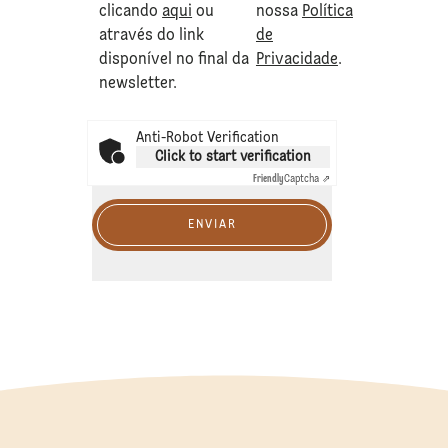
clicando
aqui
ou
nossa
Política
através do link
de
disponível no final da
Privacidade
.
newsletter.
Anti-Robot Verification
Click to start verification
Friendly
Captcha ⇗
ENVIAR