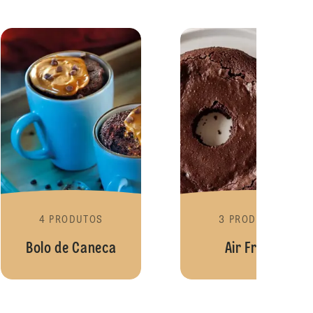
bolos
Linha Internacional
Bolo 
4 PRODUTOS
3 PRODUTOS
Bolo de Caneca
Air Fryer