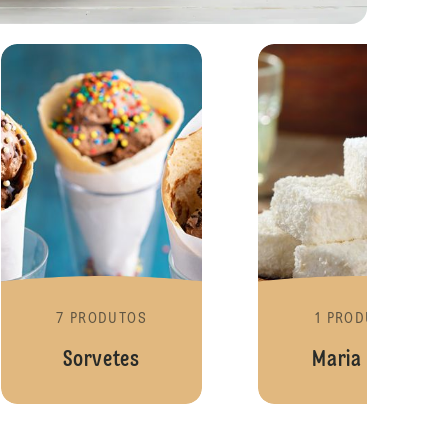
Sagus
Sorve
7 PRODUTOS
1 PRODUTOS
Sorvetes
Maria Mole