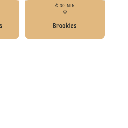
30 MIN
s
Brookies
Brownie Cupcakes