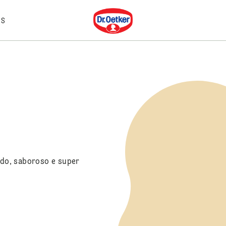
Dr. Oetker
IS
tudo, saboroso e super