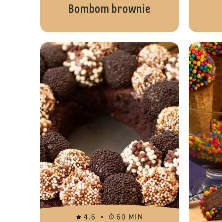
Bombom brownie
4.6
60 MIN