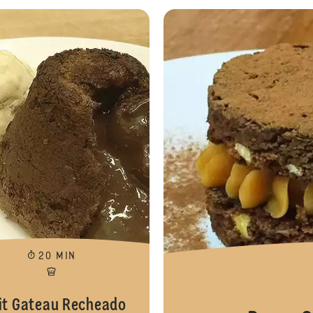
Bombom brownie
20 MIN
it Gateau Recheado