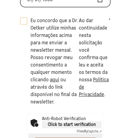
Eu concordo que a Dr.
Ao dar
*
Oetker utilize minhas
continuidade
informações acima
nesta
para me enviar a
solicitação
newsletter mensal.
você
Posso revogar meu
confirma que
consentimento a
leu e aceita
qualquer momento
os termos da
clicando
aqui
ou
nossa
Política
através do link
de
disponível no final da
Privacidade
.
newsletter.
Anti-Robot Verification
Click to start verification
Friendly
Captcha ⇗