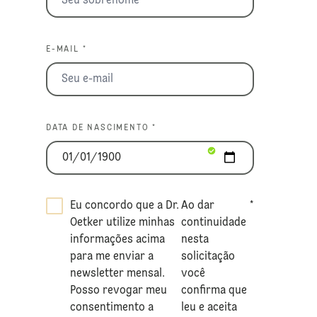
E-MAIL *
DATA DE NASCIMENTO *
Eu concordo que a Dr.
Ao dar
*
Oetker utilize minhas
continuidade
informações acima
nesta
para me enviar a
solicitação
newsletter mensal.
você
Posso revogar meu
confirma que
consentimento a
leu e aceita