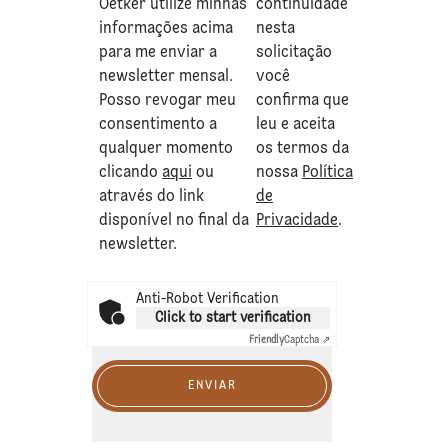
Oetker utilize minhas
continuidade
informações acima
nesta
para me enviar a
solicitação
newsletter mensal.
você
Posso revogar meu
confirma que
consentimento a
leu e aceita
qualquer momento
os termos da
clicando
aqui
ou
nossa
Política
através do link
de
disponível no final da
Privacidade
.
newsletter.
Anti-Robot Verification
Click to start verification
Friendly
Captcha ⇗
ENVIAR