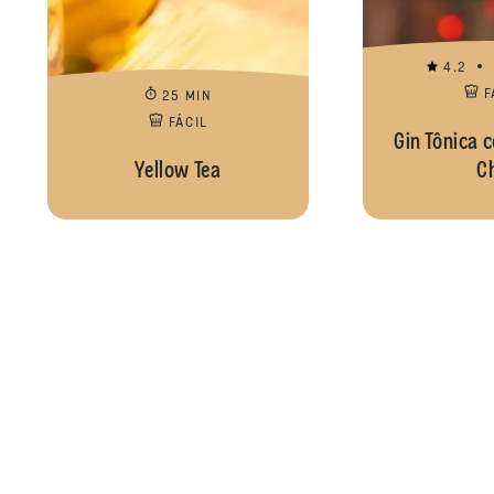
4.2
F
25 MIN
FÁCIL
Gin Tônica 
Yellow Tea
C