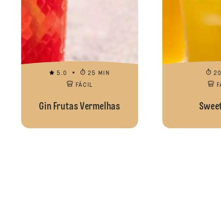
5.0
25 MIN
2
FÁCIL
F
Gin Frutas Vermelhas
Sweet