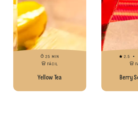
25 MIN
2.5
FÁCIL
F
Yellow Tea
Berry S