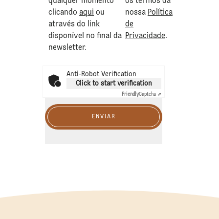
qualquer momento
os termos da
clicando
aqui
ou
nossa
Política
através do link
de
disponível no final da
Privacidade
.
newsletter.
Anti-Robot Verification
Click to start verification
Friendly
Captcha ⇗
ENVIAR