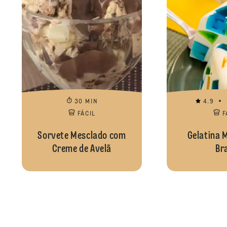
30 MIN
4.9
FÁCIL
F
Sorvete Mesclado com
Gelatina 
Creme de Avelã
Bra