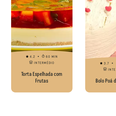
4.2
60 MIN
INTERMÉDIO
3.7
INT
Torta Espelhada com
Frutas
Bolo Poá 