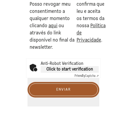
Posso revogar meu
confirma que
consentimento a
leu e aceita
qualquer momento
os termos da
clicando
aqui
ou
nossa
Política
através do link
de
disponível no final da
Privacidade
.
newsletter.
Anti-Robot Verification
Click to start verification
Friendly
Captcha ⇗
ENVIAR