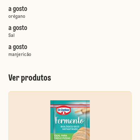
a gosto
orégano
a gosto
Sal
a gosto
manjericão
Ver produtos