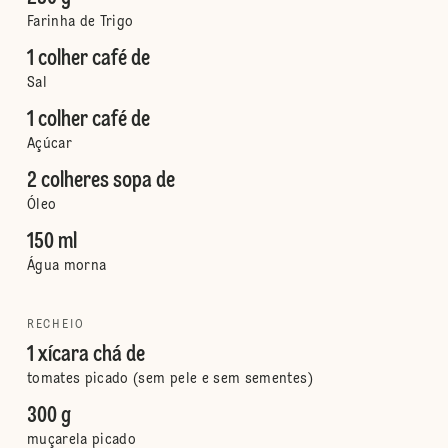
Farinha de Trigo
1 colher café de
Sal
1 colher café de
Açúcar
2 colheres sopa de
Óleo
150 ml
Água morna
RECHEIO
1 xícara chá de
tomates picado (sem pele e sem sementes)
300 g
muçarela picado