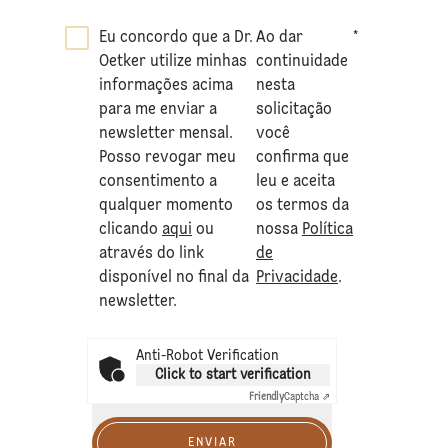
Eu concordo que a Dr.
Ao dar
*
Oetker utilize minhas
continuidade
informações acima
nesta
para me enviar a
solicitação
newsletter mensal.
você
Posso revogar meu
confirma que
consentimento a
leu e aceita
qualquer momento
os termos da
clicando
aqui
ou
nossa
Política
através do link
de
disponível no final da
Privacidade
.
newsletter.
Anti-Robot Verification
Click to start verification
Friendly
Captcha ⇗
ENVIAR