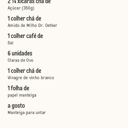
2 ¼ xícaras chá de
Açúcar (350g)
1 colher chá de
Amido de Milho Dr. Oetker
1 colher café de
Sal
6 unidades
Claras de Ovo
1 colher chá de
Vinagre de vinho branco
1 folha de
papel manteiga
a gosto
Manteiga para untar