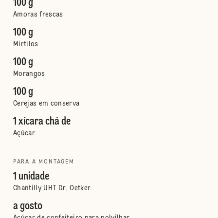
100 g
Amoras frescas
100 g
Mirtilos
100 g
Morangos
100 g
Cerejas em conserva
1 xícara chá de
Açúcar
PARA A MONTAGEM
1 unidade
Chantilly UHT Dr. Oetker
a gosto