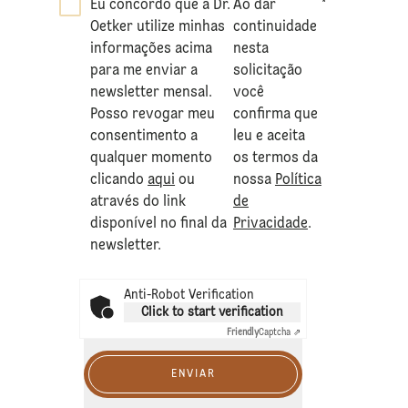
Eu concordo que a Dr.
Ao dar
*
Oetker utilize minhas
continuidade
informações acima
nesta
para me enviar a
solicitação
newsletter mensal.
você
Posso revogar meu
confirma que
consentimento a
leu e aceita
qualquer momento
os termos da
clicando
aqui
ou
nossa
Política
através do link
de
disponível no final da
Privacidade
.
newsletter.
Anti-Robot Verification
Click to start verification
Friendly
Captcha ⇗
ENVIAR