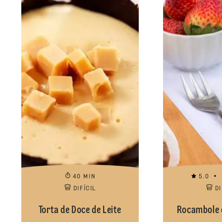
40 MIN
5.0
DIFÍCIL
DI
Torta de Doce de Leite
Rocambole d