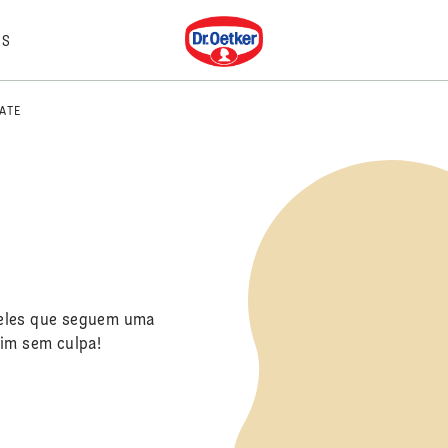
Dr. Oetker
IS
ATE
ueles que seguem uma
dim sem culpa!