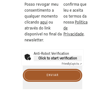
Posso revogar meu
confirma que
consentimento a
leu e aceita
qualquer momento
os termos da
clicando
aqui
ou
nossa
Política
através do link
de
disponível no final da
Privacidade
.
newsletter.
Anti-Robot Verification
Click to start verification
Friendly
Captcha ⇗
ENVIAR