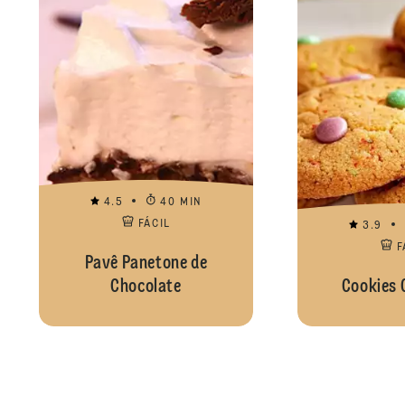
4.5
40 MIN
FÁCIL
3.9
F
Pavê Panetone de
Chocolate
Cookies 