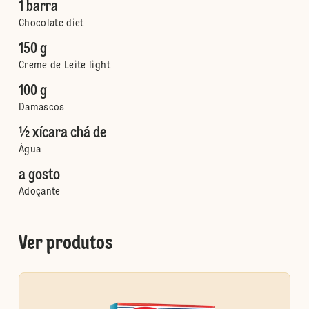
1 barra
Chocolate diet
150 g
Creme de Leite light
100 g
Damascos
½ xícara chá de
Água
a gosto
Adoçante
Ver produtos