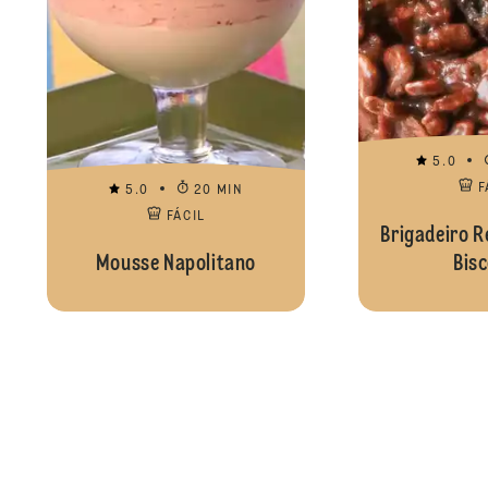
5.0
F
5.0
20 MIN
FÁCIL
Brigadeiro 
Mousse Napolitano
Bisc