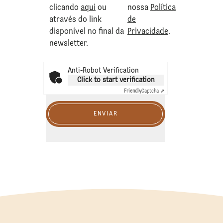
clicando
aqui
ou
nossa
Política
através do link
de
disponível no final da
Privacidade
.
newsletter.
Anti-Robot Verification
Click to start verification
Friendly
Captcha ⇗
ENVIAR