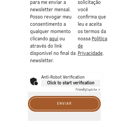
para me enviar a
solicitação
newsletter mensal.
você
Posso revogar meu
confirma que
consentimento a
leu e aceita
qualquer momento
os termos da
clicando
aqui
ou
nossa
Política
através do link
de
disponível no final da
Privacidade
.
newsletter.
Anti-Robot Verification
Click to start verification
Friendly
Captcha ⇗
ENVIAR