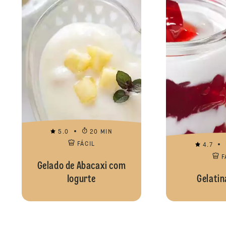
5.0
20 MIN
FÁCIL
4.7
F
Gelado de Abacaxi com
Iogurte
Gelatin