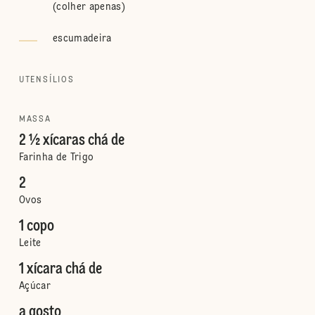
(
colher apenas
)
escumadeira
UTENSÍLIOS
MASSA
2 ½ xícaras chá de
Farinha de Trigo
2
Ovos
1 copo
Leite
1 xícara chá de
Açúcar
a gosto