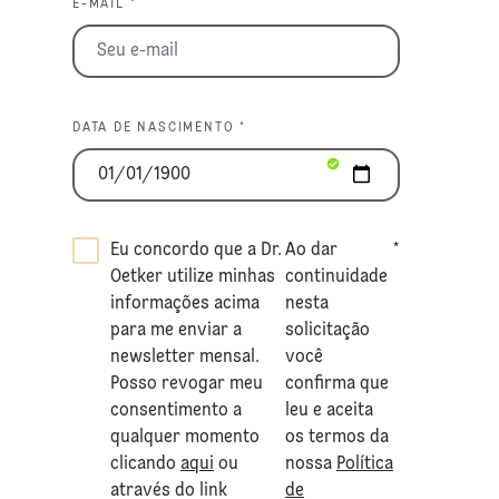
E-MAIL *
DATA DE NASCIMENTO *
Eu concordo que a Dr.
Ao dar
*
Oetker utilize minhas
continuidade
informações acima
nesta
para me enviar a
solicitação
newsletter mensal.
você
Posso revogar meu
confirma que
consentimento a
leu e aceita
qualquer momento
os termos da
clicando
aqui
ou
nossa
Política
através do link
de