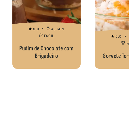
5.0
30 MIN
FÁCIL
5.0
F
Pudim de Chocolate com
Brigadeiro
Sorvete Tor