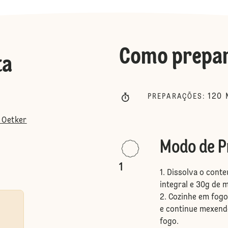
Como prepa
ta
120
PREPARAÇÕES
:
 Oetker
Modo de P
1
1. Dissolva o cont
integral e 30g de 
2. Cozinhe em fog
e continue mexendo
fogo.