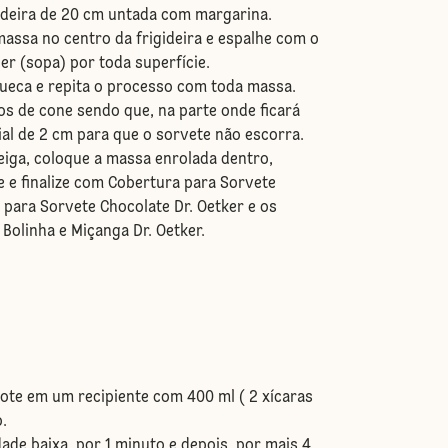
ideira de 20 cm untada com margarina.
massa no centro da frigideira e espalhe com o
er (sopa) por toda superfície.
queca e repita o processo com toda massa.
s de cone sendo que, na parte onde ficará
ial de 2 cm para que o sorvete não escorra.
iga, coloque a massa enrolada dentro,
e e finalize com Cobertura para Sorvete
 para Sorvete Chocolate Dr. Oetker e os
Bolinha e Miçanga Dr. Oetker.
ote em um recipiente com 400 ml ( 2 xícaras
o.
ade baixa, por 1 minuto e depois, por mais 4