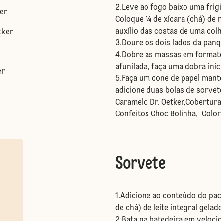
2.Leve ao fogo baixo uma frig
ker
Coloque ¼ de xícara (chá) de 
auxílio das costas de uma colh
tker
3.Doure os dois lados da pan
4.Dobre as massas em formato
afunilada, faça uma dobra inic
er
5.Faça um cone de papel mante
adicione duas bolas de sorvet
Caramelo Dr. Oetker,Cobertura
Confeitos Choc Bolinha, Color 
Sorvete
1.Adicione ao conteúdo do pac
de chá) de leite integral gelad
2.Bata na batedeira em velocid