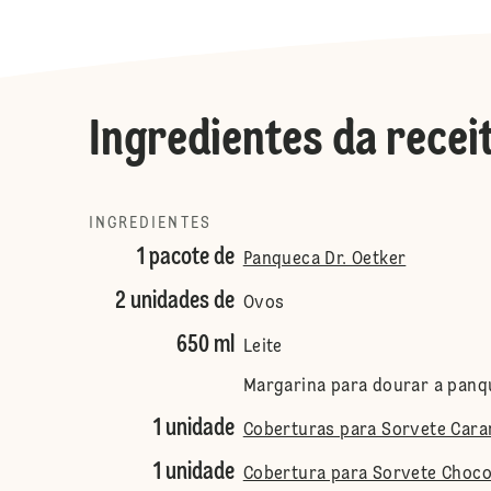
Ingredientes da recei
INGREDIENTES
1 pacote de
Panqueca Dr. Oetker
2 unidades de
Ovos
650 ml
Leite
Margarina para dourar a panq
1 unidade
Coberturas para Sorvete Cara
1 unidade
Cobertura para Sorvete Chocol