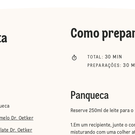
Como prepa
ta
30
MIN
TOTAL
:
30
M
PREPARAÇÕES
:
Panqueca
ueca
Reserve 250ml de leite para o
melo Dr. Oetker
1.Em um recipiente, junte o c
ate Dr. Oetker
misturando com uma colher a