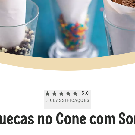
Current rating 5.0. Click to rate.
5.0
5
CLASSIFICAÇÕES
uecas no Cone com So