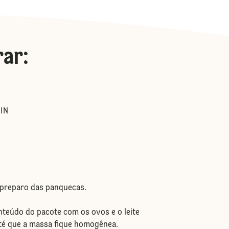
rar
:
IN
 preparo das panquecas.
onteúdo do pacote com os ovos e o leite
té que a massa fique homogênea.