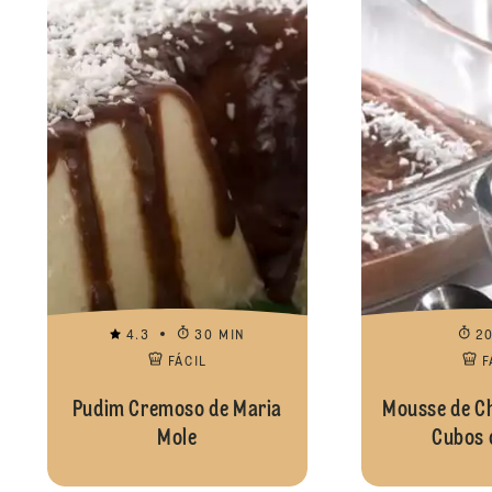
4.3
30 MIN
2
FÁCIL
F
Pudim Cremoso de Maria
Mousse de C
Mole
Cubos 