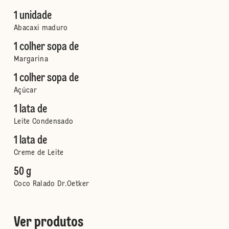
1 unidade
Abacaxi maduro
1 colher sopa de
Margarina
1 colher sopa de
Açúcar
1 lata de
Leite Condensado
1 lata de
Creme de Leite
50 g
Coco Ralado Dr.Oetker
Ver produtos