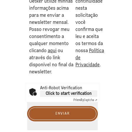
Oetker utilize minhas
continuidade
informações acima
nesta
para me enviar a
solicitação
newsletter mensal.
você
Posso revogar meu
confirma que
consentimento a
leu e aceita
qualquer momento
os termos da
clicando
aqui
ou
nossa
Política
através do link
de
disponível no final da
Privacidade
.
newsletter.
Anti-Robot Verification
Click to start verification
Friendly
Captcha ⇗
ENVIAR