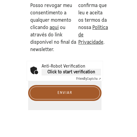
Posso revogar meu
confirma que
consentimento a
leu e aceita
qualquer momento
os termos da
clicando
aqui
ou
nossa
Política
através do link
de
disponível no final da
Privacidade
.
newsletter.
Anti-Robot Verification
Click to start verification
Friendly
Captcha ⇗
ENVIAR