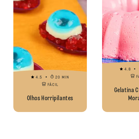
4.8
F
4.5
20 MIN
FÁCIL
Gelatina 
Olhos Horripilantes
Mor