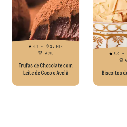
4.1
25 MIN
FÁCIL
5.0
F
Trufas de Chocolate com
Leite de Coco e Avelã
Biscoitos 