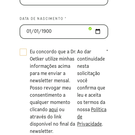
DATA DE NASCIMENTO *
Eu concordo que a Dr.
Ao dar
*
Oetker utilize minhas
continuidade
informações acima
nesta
para me enviar a
solicitação
newsletter mensal.
você
Posso revogar meu
confirma que
consentimento a
leu e aceita
qualquer momento
os termos da
clicando
aqui
ou
nossa
Política
através do link
de
disponível no final da
Privacidade
.
newsletter.