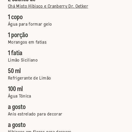
Chá Misto Hibisco e Cranberry Dr. Oetker
1 copo
Água para formar gelo
1 porção
Morangos em fatias
1 fatia
Limão Siciliano
50 ml
Refrigerante de Limão
100 ml
Água Tônica
a gosto
Anis estrelado para decorar
a gosto