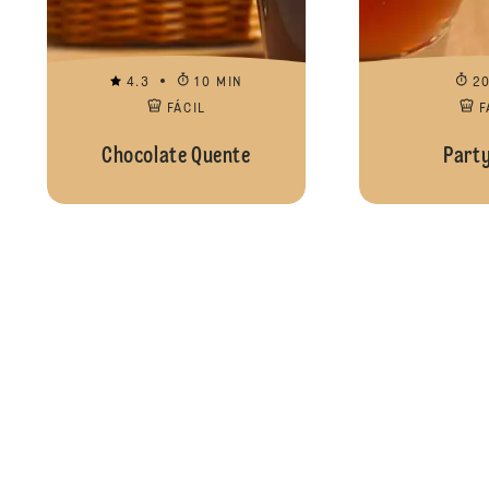
4.3
10 MIN
2
FÁCIL
F
Chocolate Quente
Part