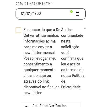
DATA DE NASCIMENTO *
Eu concordo que a Dr.
Ao dar
*
Oetker utilize minhas
continuidade
informações acima
nesta
para me enviar a
solicitação
newsletter mensal.
você
Posso revogar meu
confirma que
consentimento a
leu e aceita
qualquer momento
os termos da
clicando
aqui
ou
nossa
Política
através do link
de
disponível no final da
Privacidade
.
newsletter.
Anti-Robot Verification