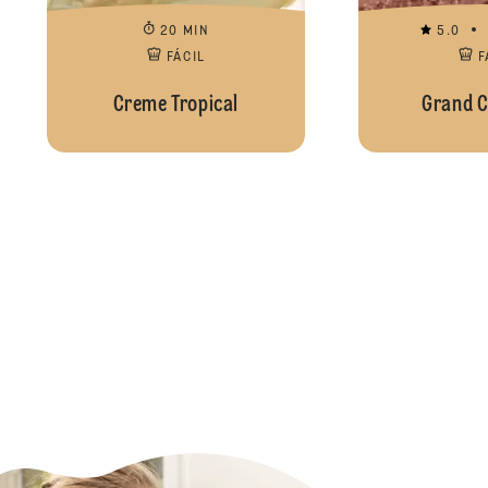
20 MIN
5.0
FÁCIL
F
Creme Tropical
Grand C