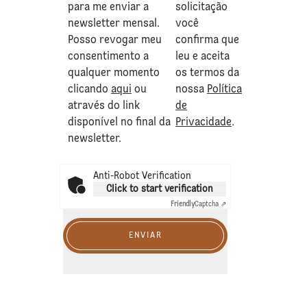
para me enviar a
solicitação
newsletter mensal.
você
Posso revogar meu
confirma que
consentimento a
leu e aceita
qualquer momento
os termos da
clicando
aqui
ou
nossa
Política
através do link
de
disponível no final da
Privacidade
.
newsletter.
Anti-Robot Verification
Click to start verification
Friendly
Captcha ⇗
ENVIAR