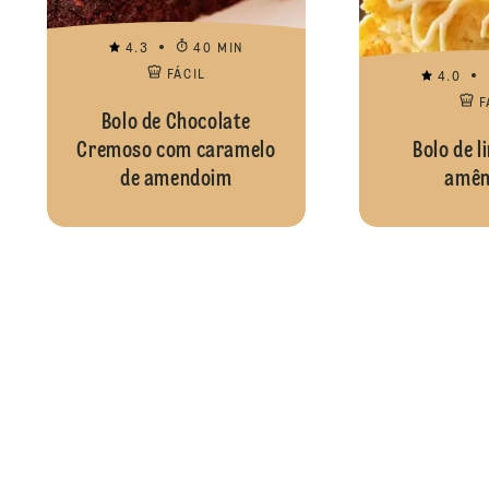
4.3
40 MIN
FÁCIL
4.0
F
Bolo de Chocolate
Cremoso com caramelo
Bolo de 
de amendoim
amên