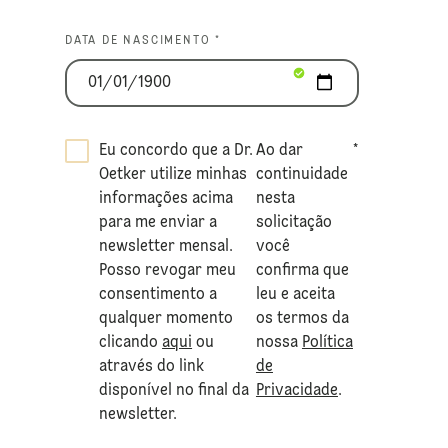
DATA DE NASCIMENTO *
Eu concordo que a Dr.
Ao dar
*
Oetker utilize minhas
continuidade
informações acima
nesta
para me enviar a
solicitação
newsletter mensal.
você
Posso revogar meu
confirma que
consentimento a
leu e aceita
qualquer momento
os termos da
clicando
aqui
ou
nossa
Política
através do link
de
disponível no final da
Privacidade
.
newsletter.