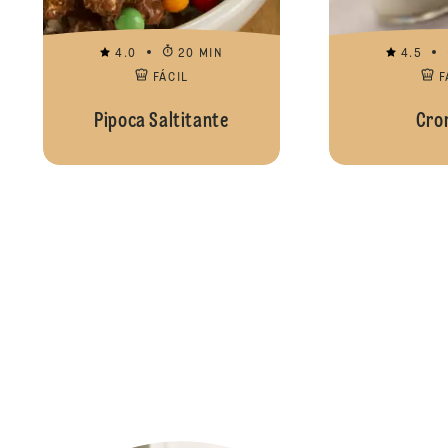
4.0
20 MIN
4.5
FÁCIL
F
Pipoca Saltitante
Cro