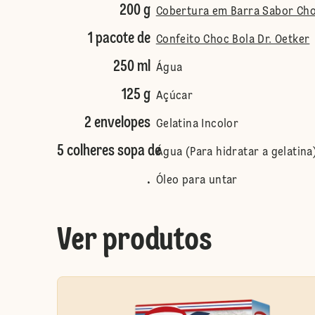
200 g
Cobertura em Barra Sabor Cho
1 pacote de
Confeito Choc Bola Dr. Oetker
250 ml
Água
125 g
Açúcar
2 envelopes
Gelatina Incolor
5 colheres sopa de
Água (Para hidratar a gelatina
.
Óleo para untar
Ver produtos