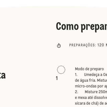
Como prepa
120
PREPARAÇÕES
:
Modo de preparo
ta
1. Umedeça a Gela
1
de água fria. Mist
micro-ondas por a
2. Misture 250ml 
e mexa até dissolve
xícara de chá) de 