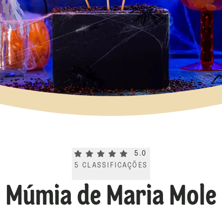
Current rating 5.0. Click to rate.
5.0
5
CLASSIFICAÇÕES
Múmia de Maria Mole