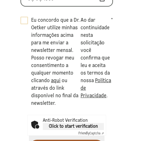
Eu concordo que a Dr.
Ao dar
*
Oetker utilize minhas
continuidade
informações acima
nesta
para me enviar a
solicitação
newsletter mensal.
você
Posso revogar meu
confirma que
consentimento a
leu e aceita
qualquer momento
os termos da
clicando
aqui
ou
nossa
Política
através do link
de
disponível no final da
Privacidade
.
newsletter.
Anti-Robot Verification
Click to start verification
Friendly
Captcha ⇗