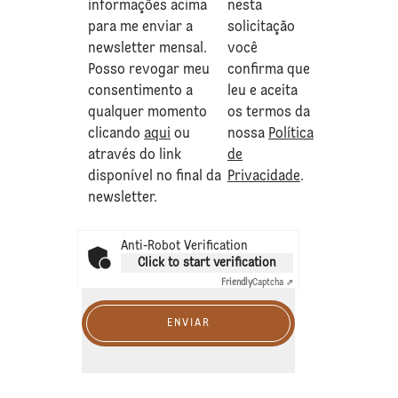
informações acima
nesta
para me enviar a
solicitação
newsletter mensal.
você
Posso revogar meu
confirma que
consentimento a
leu e aceita
qualquer momento
os termos da
clicando
aqui
ou
nossa
Política
através do link
de
disponível no final da
Privacidade
.
newsletter.
Anti-Robot Verification
Click to start verification
Friendly
Captcha ⇗
ENVIAR