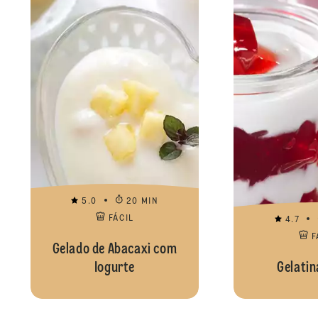
5.0
20 MIN
FÁCIL
4.7
F
Gelado de Abacaxi com
Iogurte
Gelatin