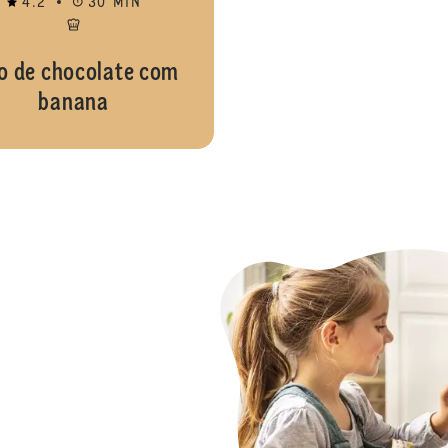
4.2
30 MIN
o de chocolate com
banana