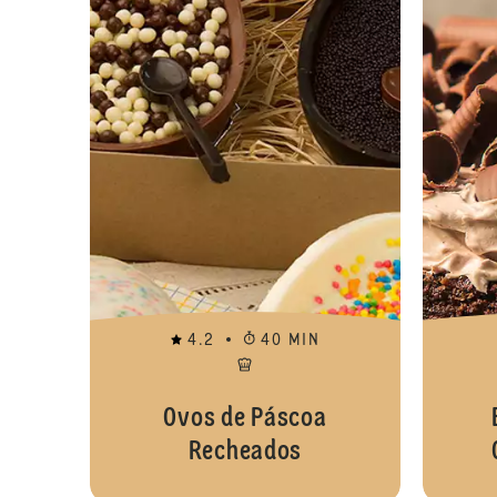
4.2
40 MIN
Ovos de Páscoa
Recheados