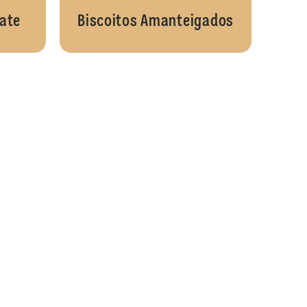
ate
Biscoitos Amanteigados
Bolo de chocolate com banana