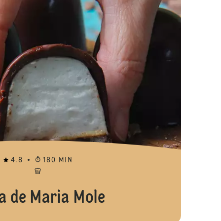
4.8
180 MIN
a de Maria Mole