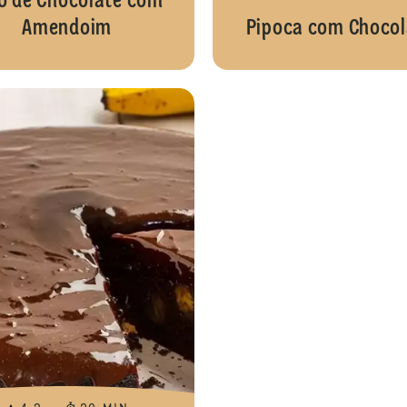
o de Chocolate com
Amendoim
Pipoca com Chocol
Cupcake Três Chocolates