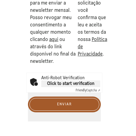
para me enviar a
solicitação
newsletter mensal.
você
Posso revogar meu
confirma que
consentimento a
leu e aceita
qualquer momento
os termos da
clicando
aqui
ou
nossa
Política
através do link
de
disponível no final da
Privacidade
.
newsletter.
Anti-Robot Verification
Click to start verification
Friendly
Captcha ⇗
ENVIAR