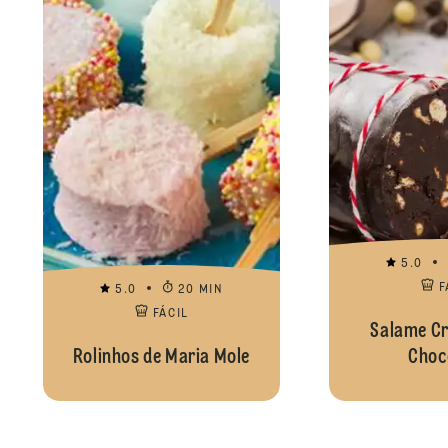
5.0
F
5.0
20 MIN
FÁCIL
Salame Cr
Rolinhos de Maria Mole
Choc