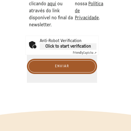
clicando
aqui
ou
nossa
Política
através do link
de
disponível no final da
Privacidade
.
newsletter.
Anti-Robot Verification
Click to start verification
Friendly
Captcha ⇗
ENVIAR