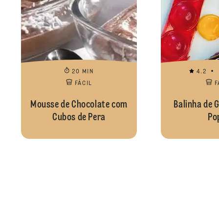
20 MIN
4.2
FÁCIL
F
Mousse de Chocolate com
Balinha de 
Cubos de Pera
Pop