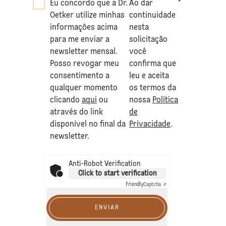
Eu concordo que a Dr.
Ao dar
*
Oetker utilize minhas
continuidade
informações acima
nesta
para me enviar a
solicitação
newsletter mensal.
você
Posso revogar meu
confirma que
consentimento a
leu e aceita
qualquer momento
os termos da
clicando
aqui
ou
nossa
Política
através do link
de
disponível no final da
Privacidade
.
newsletter.
Anti-Robot Verification
Click to start verification
Friendly
Captcha ⇗
ENVIAR