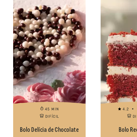
45 MIN
4.2
DIFÍCIL
DI
Bolo Delícia de Chocolate
Bolo Re