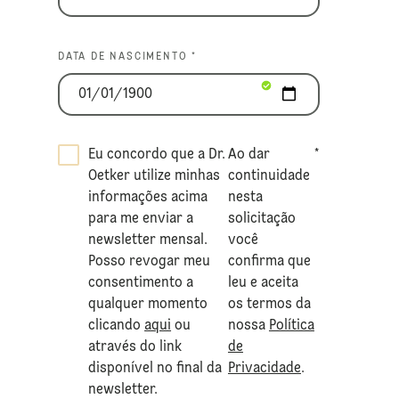
DATA DE NASCIMENTO *
Eu concordo que a Dr.
Ao dar
*
Oetker utilize minhas
continuidade
informações acima
nesta
para me enviar a
solicitação
newsletter mensal.
você
Posso revogar meu
confirma que
consentimento a
leu e aceita
qualquer momento
os termos da
clicando
aqui
ou
nossa
Política
através do link
de
disponível no final da
Privacidade
.
newsletter.