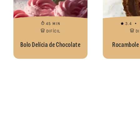
45 MIN
3.4
DIFÍCIL
DI
Bolo Delícia de Chocolate
Rocambole