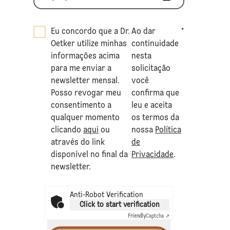
Eu concordo que a Dr.
Ao dar
*
Oetker utilize minhas
continuidade
informações acima
nesta
para me enviar a
solicitação
newsletter mensal.
você
Posso revogar meu
confirma que
consentimento a
leu e aceita
qualquer momento
os termos da
clicando
aqui
ou
nossa
Política
através do link
de
disponível no final da
Privacidade
.
newsletter.
Anti-Robot Verification
Click to start verification
Friendly
Captcha ⇗