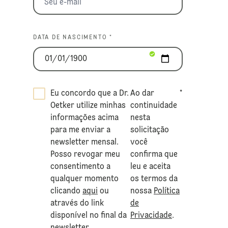
DATA DE NASCIMENTO *
Eu concordo que a Dr.
Ao dar
*
Oetker utilize minhas
continuidade
informações acima
nesta
para me enviar a
solicitação
newsletter mensal.
você
Posso revogar meu
confirma que
consentimento a
leu e aceita
qualquer momento
os termos da
clicando
aqui
ou
nossa
Política
através do link
de
disponível no final da
Privacidade
.
newsletter.