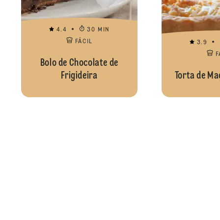
4.4
30 MIN
FÁCIL
3.9
F
Bolo de Chocolate de
Frigideira
Torta de Ma