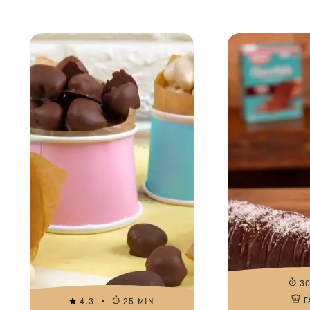
3
F
4.3
25 MIN