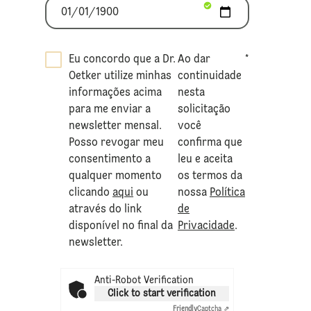
Eu concordo que a Dr.
Ao dar
*
Oetker utilize minhas
continuidade
informações acima
nesta
para me enviar a
solicitação
newsletter mensal.
você
Posso revogar meu
confirma que
consentimento a
leu e aceita
qualquer momento
os termos da
clicando
aqui
ou
nossa
Política
através do link
de
disponível no final da
Privacidade
.
newsletter.
Anti-Robot Verification
Click to start verification
Friendly
Captcha ⇗