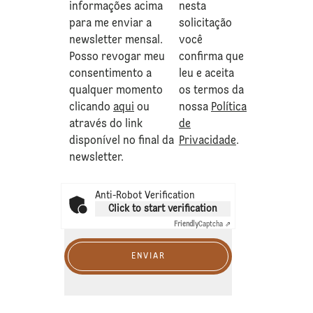
informações acima
nesta
para me enviar a
solicitação
newsletter mensal.
você
Posso revogar meu
confirma que
consentimento a
leu e aceita
qualquer momento
os termos da
clicando
aqui
ou
nossa
Política
através do link
de
disponível no final da
Privacidade
.
newsletter.
Anti-Robot Verification
Click to start verification
Friendly
Captcha ⇗
ENVIAR