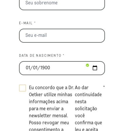
E-MAIL *
DATA DE NASCIMENTO *
Eu concordo que a Dr.
Ao dar
*
Oetker utilize minhas
continuidade
informações acima
nesta
para me enviar a
solicitação
newsletter mensal.
você
Posso revogar meu
confirma que
consentimento a
leu e aceita