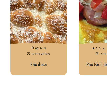
85 MIN
5.0
INTERMÉDIO
INT
Pão doce
Pão Fácil d