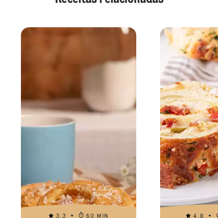
3.3
60 MIN
4.8