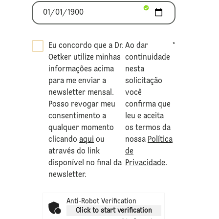
Eu concordo que a Dr.
Ao dar
*
Oetker utilize minhas
continuidade
informações acima
nesta
para me enviar a
solicitação
newsletter mensal.
você
Posso revogar meu
confirma que
consentimento a
leu e aceita
qualquer momento
os termos da
clicando
aqui
ou
nossa
Política
através do link
de
disponível no final da
Privacidade
.
newsletter.
Anti-Robot Verification
Click to start verification