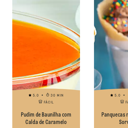
5.0
30 MIN
5.0
FÁCIL
F
Pudim de Baunilha com
Panquecas 
Calda de Caramelo
Sor