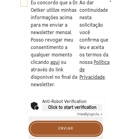
Eu concordo que a Dr.
Ao dar
*
Oetker utilize minhas
continuidade
informações acima
nesta
para me enviar a
solicitação
newsletter mensal.
você
Posso revogar meu
confirma que
consentimento a
leu e aceita
qualquer momento
os termos da
clicando
aqui
ou
nossa
Política
através do link
de
disponível no final da
Privacidade
.
newsletter.
Anti-Robot Verification
Click to start verification
Friendly
Captcha ⇗
ENVIAR