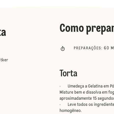
Como prepa
ta
60
M
PREPARAÇÕES
:
etker
Torta
· Umedeça a Gelatina em Pó D
Misture bem e dissolva em fo
aproximadamente 15 segundos
· Leve todos os ingredientes a
homogêneo.