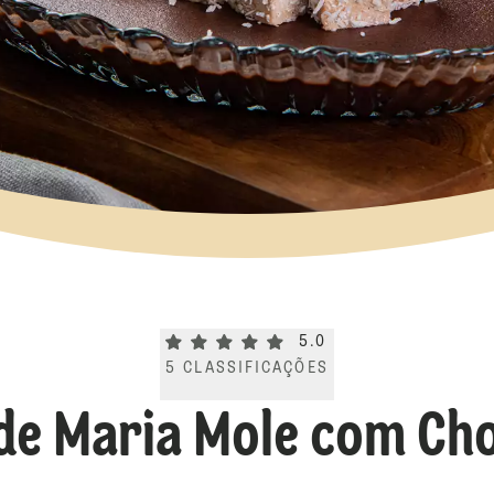
Current rating 5.0. Click to rate.
5.0
5
CLASSIFICAÇÕES
de Maria Mole com Ch