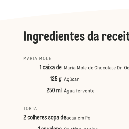
Ingredientes da recei
MARIA MOLE
1 caixa de
Maria Mole de Chocolate Dr. O
125 g
Açúcar
250 ml
Água fervente
TORTA
2 colheres sopa de
Cacau em Pó