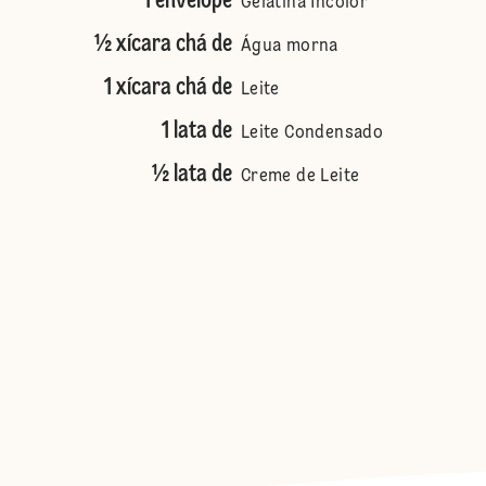
1 envelope
Gelatina Incolor
½ xícara chá de
Água morna
1 xícara chá de
Leite
1 lata de
Leite Condensado
½ lata de
Creme de Leite