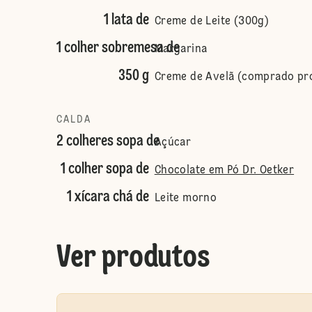
1 lata de
Creme de Leite (300g)
1 colher sobremesa de
Margarina
350 g
Creme de Avelã (comprado pr
CALDA
2 colheres sopa de
Açúcar
1 colher sopa de
Chocolate em Pó Dr. Oetker
1 xícara chá de
Leite morno
Ver produtos