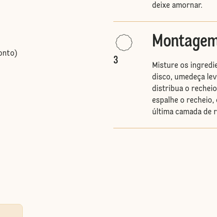
deixe amornar.
Montage
onto)
3
Misture os ingredie
disco, umedeça le
distribua o rechei
espalhe o recheio,
última camada de 