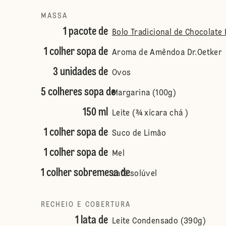
MASSA
1 pacote de
Bolo Tradicional de Chocolate 
1 colher sopa de
Aroma de Amêndoa Dr.Oetker
3 unidades de
Ovos
5 colheres sopa de
Margarina (100g)
150 ml
Leite (¾ xícara chá )
1 colher sopa de
Suco de Limão
1 colher sopa de
Mel
1 colher sobremesa de
café solúvel
RECHEIO E COBERTURA
1 lata de
Leite Condensado (390g)