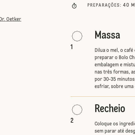
40
M
PREPARAÇÕES
:
Dr. Oetker
Massa
1
Dilua o mel, o café
preparar o Bolo Ch
embalagem e mistu
nas três formas, a
por 30-35 minutos.
esfriar, sobre uma 
Recheio
2
Coloque os ingred
sem parar até desg