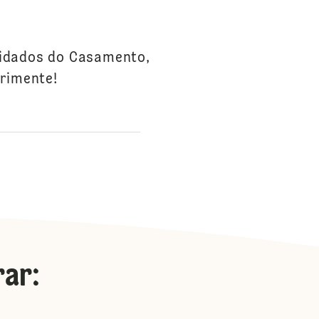
vidados do Casamento,
erimente!
rar
: