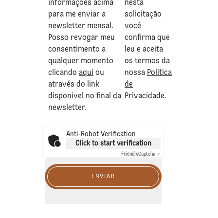
informações acima
nesta
para me enviar a
solicitação
newsletter mensal.
você
Posso revogar meu
confirma que
consentimento a
leu e aceita
qualquer momento
os termos da
clicando
aqui
ou
nossa
Política
através do link
de
disponível no final da
Privacidade
.
newsletter.
Anti-Robot Verification
Click to start verification
Friendly
Captcha ⇗
ENVIAR