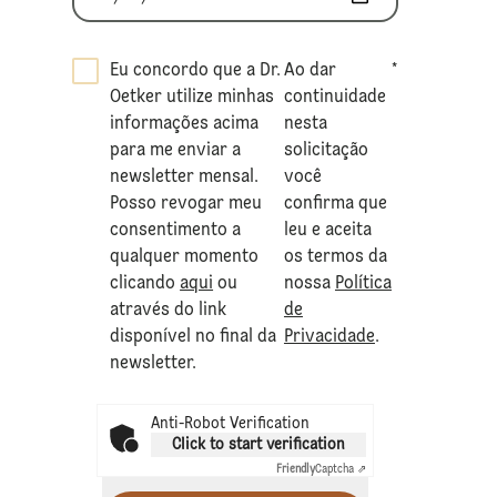
Eu concordo que a Dr.
Ao dar
*
Oetker utilize minhas
continuidade
informações acima
nesta
para me enviar a
solicitação
newsletter mensal.
você
Posso revogar meu
confirma que
consentimento a
leu e aceita
qualquer momento
os termos da
clicando
aqui
ou
nossa
Política
através do link
de
disponível no final da
Privacidade
.
newsletter.
Anti-Robot Verification
Click to start verification
Friendly
Captcha ⇗