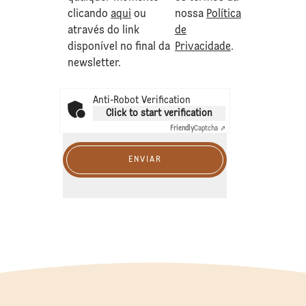
clicando
aqui
ou
nossa
Política
através do link
de
disponível no final da
Privacidade
.
newsletter.
Anti-Robot Verification
Click to start verification
Friendly
Captcha ⇗
ENVIAR