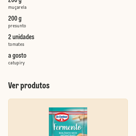
200 g
muçarela
200 g
presunto
2 unidades
tomates
a gosto
catupiry
Ver produtos