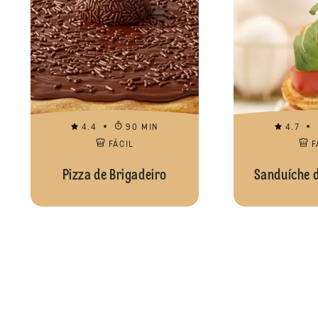
4.4
90 MIN
4.7
FÁCIL
F
Pizza de Brigadeiro
Sanduíche 