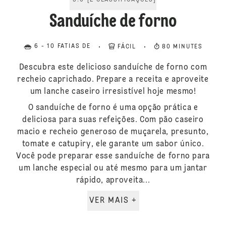
5.0
[
2
CLASSIFICAÇÕES
]
Sanduíche de forno
6 - 10 FATIAS DE
FÁCIL
80 MINUTES
Descubra este delicioso sanduíche de forno com
recheio caprichado. Prepare a receita e aproveite
um lanche caseiro irresistível hoje mesmo!
O sanduíche de forno é uma opção prática e
deliciosa para suas refeições. Com pão caseiro
macio e recheio generoso de muçarela, presunto,
tomate e catupiry, ele garante um sabor único.
Você pode preparar esse sanduíche de forno para
um lanche especial ou até mesmo para um jantar
rápido, aproveita...
VER MAIS +