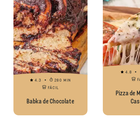
4.8
F
4.3
280 MIN
FÁCIL
Pizza de 
Babka de Chocolate
Cas