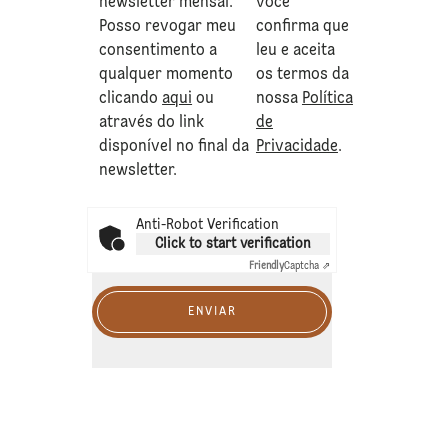
newsletter mensal.
você
Posso revogar meu
confirma que
consentimento a
leu e aceita
qualquer momento
os termos da
clicando
aqui
ou
nossa
Política
através do link
de
disponível no final da
Privacidade
.
newsletter.
Anti-Robot Verification
Click to start verification
Friendly
Captcha ⇗
ENVIAR